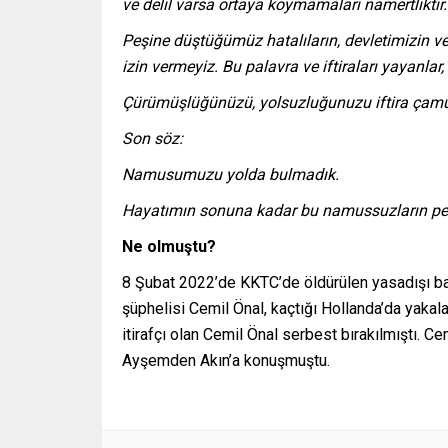
ve delil varsa ortaya koymamaları namertliktir.
Peşine düştüğümüz hatalıların, devletimizin ve 
izin vermeyiz. Bu palavra ve iftiraları yayanla
Çürümüşlüğünüzü, yolsuzluğunuzu iftira çamur
Son söz:
Namusumuzu yolda bulmadık.
Hayatımın sonuna kadar bu namussuzların peş
Ne olmuştu?
8 Şubat 2022’de KKTC’de öldürülen yasadışı bah
şüphelisi Cemil Önal, kaçtığı Hollanda’da yakal
itirafçı olan Cemil Önal serbest bırakılmıştı. 
Ayşemden Akın’a konuşmuştu.