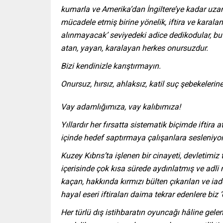
kumarla ve Amerika’dan İngiltere’ye kadar uza
mücadele etmiş birine yönelik, iftira ve karal
alınmayacak’ seviyedeki adice dedikodular, bu
atan, yayan, karalayan herkes onursuzdur.
Bizi kendinizle karıştırmayın.
Onursuz, hırsız, ahlaksız, katil suç şebekeler
Vay adamlığımıza, vay kalıbımıza!
Yıllardır her fırsatta sistematik biçimde ifti
içinde hedef saptırmaya çalışanlara sesleniyo
Kuzey Kıbrıs’ta işlenen bir cinayeti, devletimi
içerisinde çok kısa sürede aydınlatmış ve adli m
kaçan, hakkında kırmızı bülten çıkarılan ve iade
hayal eseri iftiraları daima tekrar edenlere biz 
Her türlü dış istihbaratın oyuncağı hâline gele