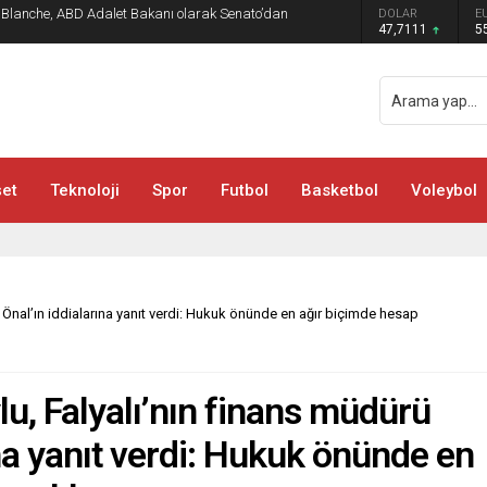
d Blanche, ABD Adalet Bakanı olarak Senato’dan
DOLAR
E
47,7111
5
et
Teknoloji
Spor
Futbol
Basketbol
Voleybol
l Önal’ın iddialarına yanıt verdi: Hukuk önünde en ağır biçimde hesap
ylu, Falyalı’nın finans müdürü
na yanıt verdi: Hukuk önünde en