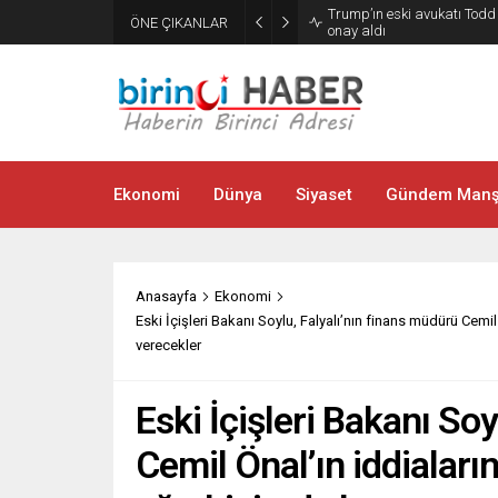
Trump’ın eski avukatı Tod
ÖNE ÇIKANLAR
onay aldı
Ekonomi
Dünya
Siyaset
Gündem Manş
Anasayfa
Ekonomi
Eski İçişleri Bakanı Soylu, Falyalı’nın finans müdürü Cemi
verecekler
Eski İçişleri Bakanı So
Cemil Önal’ın iddiaları