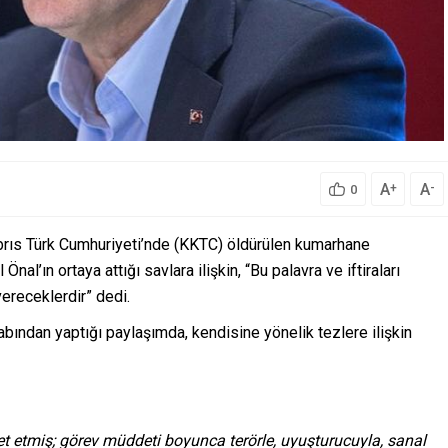
A
A
+
-
0
brıs Türk Cumhuriyeti’nde (KKTC) öldürülen kumarhane
nal’ın ortaya attığı savlara ilişkin, “Bu palavra ve iftiraları
ereceklerdir” dedi.
bından yaptığı paylaşımda, kendisine yönelik tezlere ilişkin
et etmiş; görev müddeti boyunca terörle, uyuşturucuyla, sanal