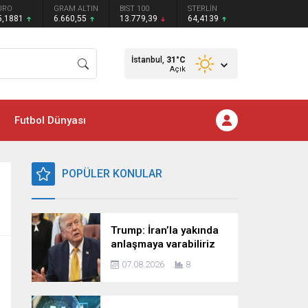
URO
GRAM ALTIN
BIST 100
STERLİN
5,1881
6.660,55
13.779,39
64,4139
İstanbul,
31
°C
Açık
Futbol Dünyası
POPÜLER KONULAR
Trump: İran’la yakında
anlaşmaya varabiliriz
07.08.2026
8