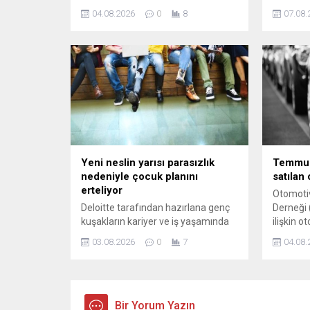
testlerine yönelik yeni çerçeveyi
yakında 
04.08.2026
0
8
07.08.
görüşmek üzere önde gelen
varabilec
teknoloji şirketlerini Beyaz Saray'da
bir araya getiriyor.
Yeni neslin yarısı parasızlık
Temmuz
nedeniyle çocuk planını
satılan
erteliyor
Otomotiv
Deloitte tarafından hazırlana genç
Derneği
kuşakların kariyer ve iş yaşamında
ilişkin o
yaşanan değişimleri ortaya koymak
açıkladı.
03.08.2026
0
7
04.08.
amacıyla "Kendi Koşullarında
Türkiye
İlerleme" başlıklı rapora göre, Z
satılan o
kuşağının yüzde 55'i, Y kuşağının ise
yüzde 52'si evlilik, çocuk sahibi
olma, iş kurma veya eğitime devam
Bir Yorum Yazın