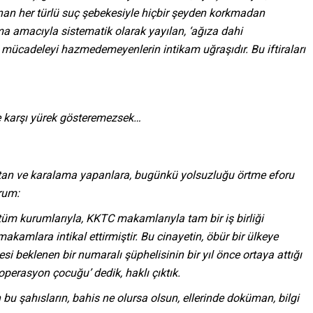
nan her türlü suç şebekesiyle hiçbir şeyden korkmadan
ama amacıyla sistematik olarak yayılan, ‘ağıza dahi
 mücadeleyi hazmedemeyenlerin intikam uğraşıdır. Bu iftiraları
ine karşı yürek gösteremezsek…
ra atan ve karalama yapanlara, bugünkü yolsuzluğu örtme eforu
rum:
z tüm kurumlarıyla, KKTC makamlarıyla tam bir iş birliği
akamlara intikal ettirmiştir. Bu cinayetin, öbür bir ülkeye
si beklenen bir numaralı şüphelisinin bir yıl önce ortaya attığı
‘operasyon çocuğu’ dedik, haklı çıktık.
n bu şahısların, bahis ne olursa olsun, ellerinde doküman, bilgi