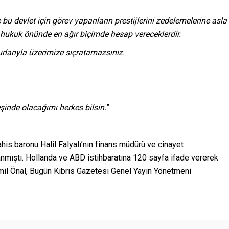
bu devlet için görev yapanların prestijlerini zedelemelerine asla
r, hukuk önünde en ağır biçimde hesap vereceklerdir.
larıyla üzerimize sıçratamazsınız.
inde olacağımı herkes bilsin.
”
is baronu Halil Falyalı’nın finans müdürü ve cinayet
anmıştı. Hollanda ve ABD istihbaratına 120 sayfa ifade vererek
Cemil Önal, Bugün Kıbrıs Gazetesi Genel Yayın Yönetmeni