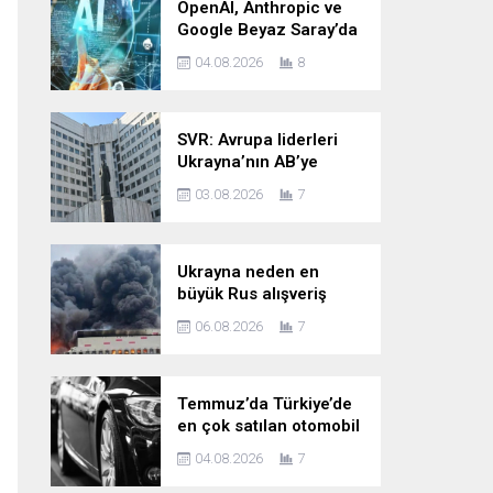
OpenAI, Anthropic ve
Google Beyaz Saray’da
yapay zekâ güvenliği
04.08.2026
8
zirvesine katılacak
SVR: Avrupa liderleri
Ukrayna’nın AB’ye
katılımını kesin bir dille
03.08.2026
7
reddediyor
Ukrayna neden en
büyük Rus alışveriş
sitesine saldırıyor?
06.08.2026
7
Temmuz’da Türkiye’de
en çok satılan otomobil
markaları
04.08.2026
7