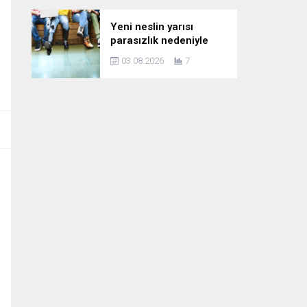
Yeni neslin yarısı
parasızlık nedeniyle
çocuk planını erteliyor
03.08.2026
7