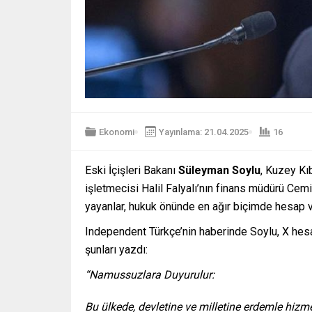
Ekonomi
Yayınlama: 21.04.2025
16
Eski İçişleri Bakanı
Süleyman Soylu
, Kuzey Kı
işletmecisi Halil Falyalı’nın finans müdürü Cemil Ö
yayanlar, hukuk önünde en ağır biçimde hesap v
Independent Türkçe’nin haberinde Soylu, X hesa
şunları yazdı:
“Namussuzlara Duyurulur:
Bu ülkede, devletine ve milletine erdemle hizm