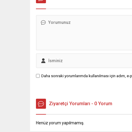
etme gibi önemli yaşam kararlarını
finansal öncelikleri doğrultusunda
ertelediğini belirtiyor.
Daha sonraki yorumlarımda kullanılması için adım, e-p
Ziyaretçi Yorumları - 0 Yorum
Henüz yorum yapılmamış.