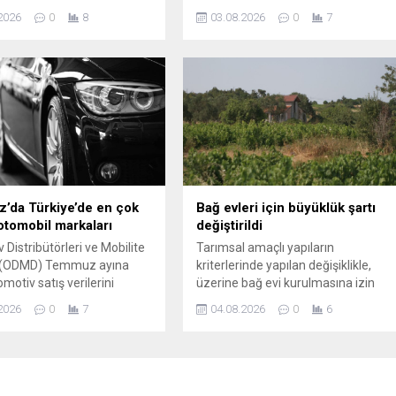
bir anlaşmaya
yüzde 0,99 seviyesindeydi.
2026
0
8
03.08.2026
0
7
eğini söyledi.
’da Türkiye’de en çok
Bağ evleri için büyüklük şartı
 otomobil markaları
değiştirildi
 Distribütörleri ve Mobilite
Tarımsal amaçlı yapıların
 (ODMD) Temmuz ayına
kriterlerinde yapılan değişiklikle,
tomotiv satış verilerini
üzerine bağ evi kurulmasına izin
 İşte bu verilere göre
verilen tarım arazilerinde aranan
2026
0
7
04.08.2026
0
6
'de Temmuz'da en çok
asgari büyüklük şartı 5 hektardan 2
tomobiller...
hektara indirildi.