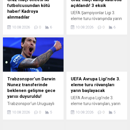
futbolcusundan kötü
açıklandı! 3 eksik
haber! Kadroya
UEFA Şampiyonlar Ligi 3.
alınmadılar
eleme turu rövanşında yarın
Şampiyonlar Ligi’nde 3.
Avusturya temsilcisi Sturm
10.08.2026
0
6
10.08.2026
0
6
eleme turu rövanşında yarın
Graz’a konuk olacak
deplasmanda Avusturya
Fenerbahçe’nin kamp
ekibi Sturm Graz’la karşı
kadrosu belli oldu.
karşıya gelecek olan
Fenerbahçe’de Anthony
Musaba ve Ederson kamp
kadrosuna dahil edilmedi.
Trabzonspor’un Darwin
UEFA Avrupa Ligi’nde 3.
Nunez transferinde
eleme turu rövanşları
beklenen gelişme gece
yarın başlayacak
yarısı duyuruldu!
UEFA Avrupa Ligi’nde 3.
Trabzonspor’un Uruguaylı
eleme turu rövanşları, yarın
golcü Darwin Nunez’in
yapılacak Iberia-Larne
10.08.2026
0
5
10.08.2026
0
5
transferi için Suudi
maçıyla başlayacak.
Arabistan ekibi Al Hilal ile
Beşiktaş, perşembe günü
anlamaşma sağladığı öne
sahasında Hradec Kralove’yi