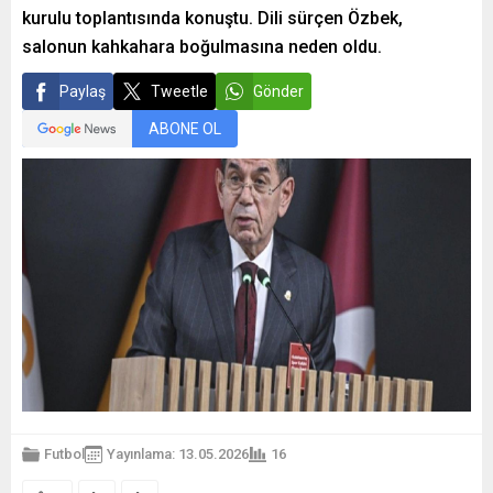
kurulu toplantısında konuştu. Dili sürçen Özbek,
salonun kahkahara boğulmasına neden oldu.
Paylaş
Tweetle
Gönder
ABONE OL
Futbol
Yayınlama: 13.05.2026
16