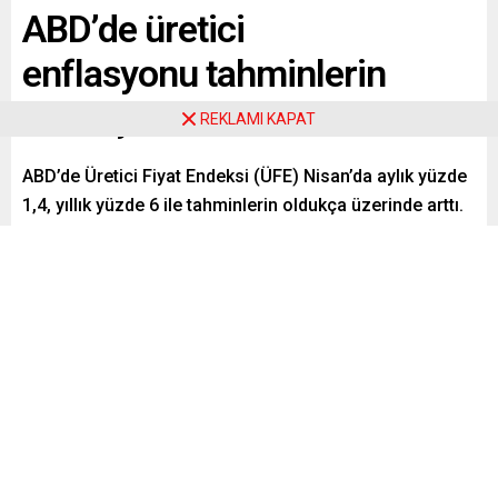
ABD’de üretici
enflasyonu tahminlerin
oldukça üzerinde
REKLAMI KAPAT
ABD’de Üretici Fiyat Endeksi (ÜFE) Nisan’da aylık yüzde
1,4, yıllık yüzde 6 ile tahminlerin oldukça üzerinde arttı.
Paylaş
Tweetle
Gönder
ABONE OL