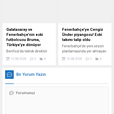
sürüldü.
ağırlayacak.
Galatasaray ve
Fenerbahçe’ye Cengiz
Fenerbahçe’nin eski
Ünder piyangosu! Eski
futbolcusu Bruma,
takımı talip oldu
Türkiye’ye dönüyor
Fenerbahçe’de yeni sezon
Benfica’da teknik direktör
planlamasında yer almayan
Marco Silva’nın kadro
ve sezonun ilk 3 resmi
10.08.2026
0
4
10.08.2026
0
4
planlamasında yer almayan
maçında kadroya
Galatasaray ve
giremeyen Cengiz Ünder’e
Fenerbahçe’nin eski
eski takımı Marsilya talip
Bir Yorum Yazın
futbolcusu Bruma,
oldu.
Türkiye’ye dönmek istiyor.