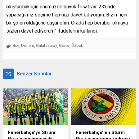
oluşturmak için önümüzde büyük fırsat var. 23’ünde
yapacağımız seçime hepinizi davet ediyorum. Bizim için
bir şölen olduğunu düşünelim. Orada hep beraber olmaya
sizleri davet ediyorum” ifadelerini kullandı.
Bizi
Dönem
Galatasaray
Görev
Özbek
,
,
,
,
Benzer Konular
Fenerbahçe’ye Strum
Fenerbahçe’nin Sturm
Graz maçı öncesi iki
Graz maçı kamp kadrosu