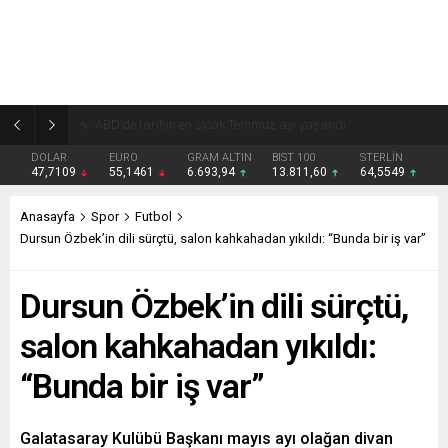
ABD, Trump döneminde 175 binden fazla vizeyi iptal etti
DOLAR
EURO
GRAM ALTIN
BIST 100
STERLİN
47,7109
55,1461
6.693,94
13.811,60
64,5549
Anasayfa
Spor
Futbol
Dursun Özbek’in dili sürçtü, salon kahkahadan yıkıldı: “Bunda bir iş var”
Dursun Özbek’in dili sürçtü,
salon kahkahadan yıkıldı:
“Bunda bir iş var”
Galatasaray Kulübü Başkanı mayıs ayı olağan divan