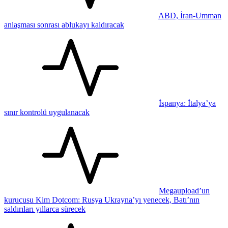
ABD, İran-Umman
anlaşması sonrası ablukayı kaldıracak
İspanya: İtalya’ya
sınır kontrolü uygulanacak
Megaupload’un
kurucusu Kim Dotcom: Rusya Ukrayna’yı yenecek, Batı’nın
saldırıları yıllarca sürecek