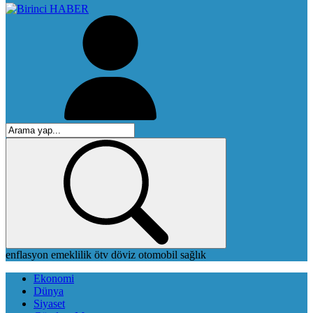
enflasyon
emeklilik
ötv
döviz
otomobil
sağlık
Ekonomi
Dünya
Siyaset