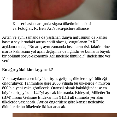
Kanser hastası artışında sigara tüketiminin etkisi
varFotoğraf: R. Ben-Ari/abaca/picture alliance
Artan ve aynı zamanda da yaşlanan dünya nüfusunun da kanser
hastası sayılarındaki artışta etkili olacağı vurgulanan IARC
açıklamasında, “Bu artış aynı zamanda insanların risk faktörlerine
maruz kalmasına yol açan değişimle de ilgilidir ve bunların büyük
bir bölümü sosyo-ekonomik gelişmelerle ilintilidir” ifadelerine yer
verdi.
En ağır yükü kim taşıyacak?
Vaka sayılarında en büyük artışın, gelişmiş ülkelerde görülüceği
öngörülüyor. Tahminlere göre 2050 yılında bu ülkelerde 4 milyon
800 bin yeni vaka görülecek. Oransal olarak bakıldığında ise en
büyük artış, yüzde 142’yi aşacak bir oranla, Birleşmiş Milletler’in
(BM) İnsani Gelişme Endeksi’nin (HDI) alt sınırında yer alan
ülkelerde yaşanacak. Ayrıca öngörülere göre kanser nedeniyle
ölümler de bu ülkelerde iki kat artacak.