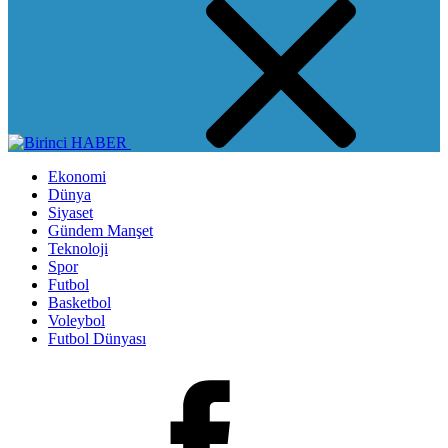
Ekonomi
Dünya
Siyaset
Gündem Manşet
Teknoloji
Spor
Futbol
Basketbol
Voleybol
Futbol Dünyası