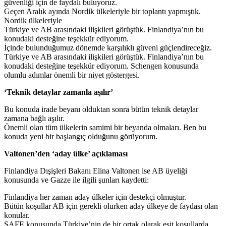
güvenliği için de faydalı buluyoruz.
Geçen Aralık ayında Nordik ülkeleriyle bir toplantı yapmıştık.
Nordik ülkeleriyle
Türkiye ve AB arasındaki ilişkileri görüştük. Finlandiya’nın bu
konudaki desteğine teşekkür ediyorum.
İçinde bulunduğumuz dönemde karşılıklı güveni güçlendireceğiz.
Türkiye ve AB arasındaki ilişkileri görüştük. Finlandiya’nın bu
konudaki desteğine teşekkür ediyorum. Schengen konusunda
olumlu adımlar önemli bir niyet göstergesi.
‘Teknik detaylar zamanla aşılır’
Bu konuda irade beyanı olduktan sonra bütün teknik detaylar
zamana bağlı aşılır.
Önemli olan tüm ülkelerin samimi bir beyanda olmaları. Ben bu
konuda yeni bir başlangıç olduğunu görüyorum.
Valtonen’den ‘aday ülke’ açıklaması
Finlandiya Dışişleri Bakanı Elina Valtonen ise AB üyeliği
konusunda ve Gazze ile ilgili şunları kaydetti:
Finlandiya her zaman aday ülkeler için destekçi olmuştur.
Bütün koşullar AB için gerekli olurken aday ülkeye de faydası olan
konular.
SAFE konusunda Türkiye’nin de bir ortak olarak eşit koşullarda