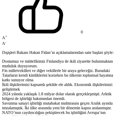
0
+
A
-
A
Dışişleri Bakanı Hakan Fidan’ın açıklamalarından satır başları şöyle:
Dostumuz ve müttefikimiz Finlandiya ile ikili ziyarette bulunmaktan
mutluluk duyuyorum.
Fin milletvekilleri ve diğer vekillerle bir araya geleceğiz. Buradaki
Tatarların kendi kimliklerini korurken bu ülkenin toplumsal hayatına
katkı sunuyor olma
İkili ilişkilerimizi kapsamlı şekilde ele aldık. Ekonomik ilişkilerimizi
geliştirmek
2024 yılında yaklaşık 1.8 milyar dolar olarak gerçekleşmişti. Arktik
bölgesi de işbirliği bakımından önemli.
Savunma sanayi işbirliği mutabakat muhtırasını geçen Aralık ayında
imzalamıştık. İki ülke arasında yeni bir dönemin kapısı aralanmıştır.
NATO’nun caydırıcılığını pekiştirecek bu işbirliğini Avrupa’nın