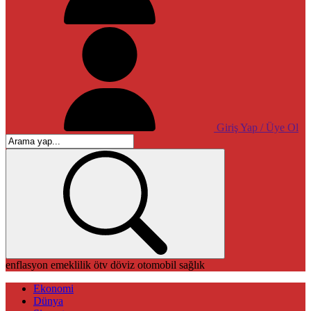
Giriş Yap / Üye Ol
enflasyon
emeklilik
ötv
döviz
otomobil
sağlık
Ekonomi
Dünya