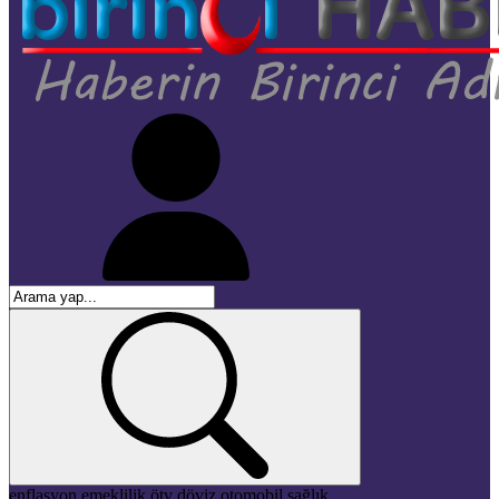
enflasyon
emeklilik
ötv
döviz
otomobil
sağlık