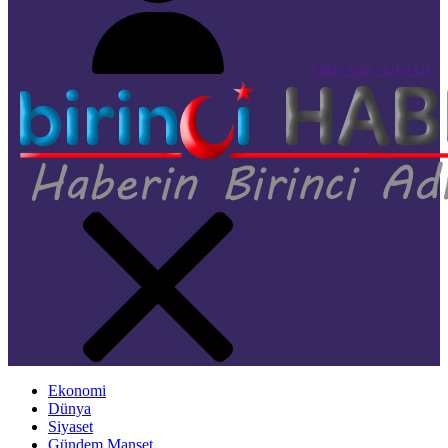
Giriş Yap / Üye Ol
Ekonomi
Dünya
Siyaset
Gündem Manşet