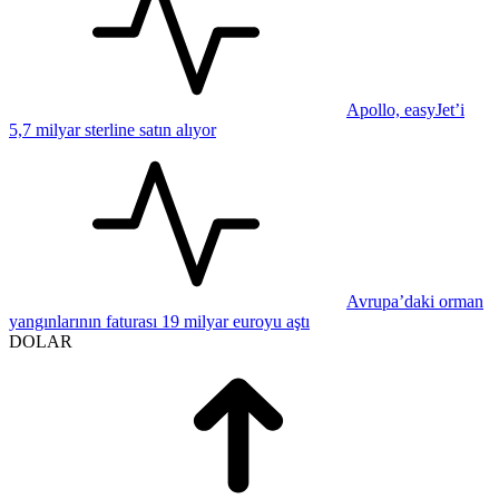
Apollo, easyJet’i
5,7 milyar sterline satın alıyor
Avrupa’daki orman
yangınlarının faturası 19 milyar euroyu aştı
DOLAR