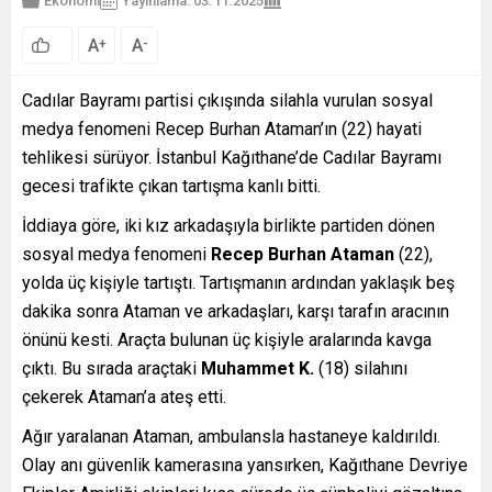
Ekonomi
Yayınlama: 03.11.2025
A
A
+
-
Cadılar Bayramı partisi çıkışında silahla vurulan sosyal
medya fenomeni Recep Burhan Ataman’ın (22) hayati
tehlikesi sürüyor. İstanbul Kağıthane’de Cadılar Bayramı
gecesi trafikte çıkan tartışma kanlı bitti.
İddiaya göre, iki kız arkadaşıyla birlikte partiden dönen
sosyal medya fenomeni
Recep Burhan Ataman
(22),
yolda üç kişiyle tartıştı. Tartışmanın ardından yaklaşık beş
dakika sonra Ataman ve arkadaşları, karşı tarafın aracının
önünü kesti. Araçta bulunan üç kişiyle aralarında kavga
çıktı. Bu sırada araçtaki
Muhammet K.
(18) silahını
çekerek Ataman’a ateş etti.
Ağır yaralanan Ataman, ambulansla hastaneye kaldırıldı.
Olay anı güvenlik kamerasına yansırken, Kağıthane Devriye