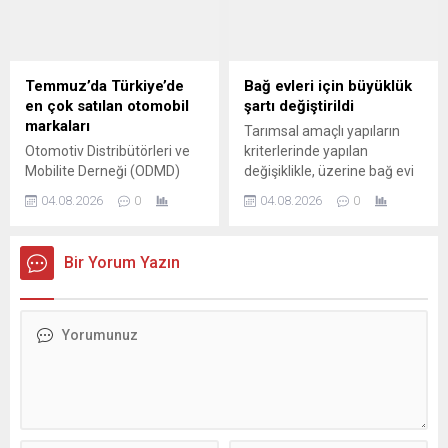
kuşağının ise yüzde 52'si
evlilik, çocuk sahibi olma, iş
kurma veya eğitime devam
etme gibi önemli yaşam
Temmuz’da Türkiye’de
Bağ evleri için büyüklük
kararlarını finansal
en çok satılan otomobil
şartı değiştirildi
öncelikleri doğrultusunda
markaları
Tarımsal amaçlı yapıların
ertelediğini belirtiyor.
Otomotiv Distribütörleri ve
kriterlerinde yapılan
Mobilite Derneği (ODMD)
değişiklikle, üzerine bağ evi
Temmuz ayına ilişkin
kurulmasına izin verilen
04.08.2026
0
04.08.2026
0
otomotiv satış verilerini
tarım arazilerinde aranan
açıkladı. İşte bu verilere göre
asgari büyüklük şartı 5
Türkiye'de Temmuz'da en
hektardan 2 hektara indirildi.
Bir Yorum Yazın
çok satılan otomobiller...