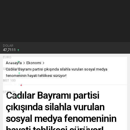
DOLAR
47,7111
EURO
55,1881
Anasayfa
Ekonomi
GRAM ALTIN
Cadılar Bayramı partisi çıkışında silahla vurulan sosyal medya
6.660,55
fenomeninin hayati tehlikesi sürüyor!
BIST 100
13.779,39
Cadılar Bayramı partisi
STERLİN
64,4139
çıkışında silahla vurulan
sosyal medya fenomeninin