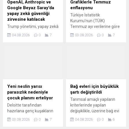
OpenAI, Anthropic ve
Grafiklerle Temmuz
Google Beyaz Saray’da
enflasyonu
yapay zekâ güvenliği
Türkiye İstatistik
zirvesine katılacak
Kurumu'nun (TÜİK)
Trump yönetimi, yapay zekâ
Temmuz ayı verilerine göre
modelleri için gönüllü
aylık enflasyon yüzde 1,78'e
04.08.2026
0
7
03.08.2026
0
7
güvenlik testlerine yönelik
çıktı. Haziran ayında aylık
yeni çerçeveyi görüşmek
enflasyon yüzde 0,99
üzere önde gelen teknoloji
seviyesindeydi.
şirketlerini Beyaz Saray'da
bir araya getiriyor.
Yeni neslin yarısı
Bağ evleri için büyüklük
parasızlık nedeniyle
şartı değiştirildi
çocuk planını erteliyor
Tarımsal amaçlı yapıların
Deloitte tarafından
kriterlerinde yapılan
hazırlana genç kuşakların
değişiklikle, üzerine bağ evi
kariyer ve iş yaşamında
kurulmasına izin verilen
03.08.2026
0
7
04.08.2026
0
6
yaşanan değişimleri ortaya
tarım arazilerinde aranan
koymak amacıyla "Kendi
asgari büyüklük şartı 5