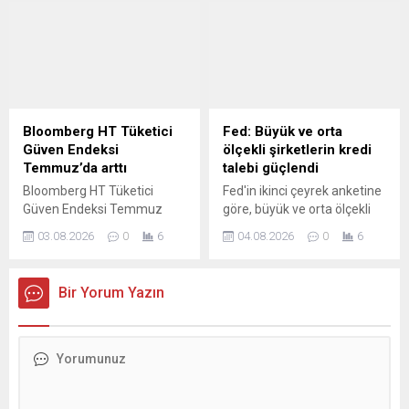
Koşullarında İlerleme"
hektardan 2 hektara indirildi.
başlıklı rapora göre, Z
kuşağının yüzde 55'i, Y
kuşağının ise yüzde 52'si
evlilik, çocuk sahibi olma, iş
kurma veya eğitime devam
etme gibi önemli yaşam
Bloomberg HT Tüketici
Fed: Büyük ve orta
kararlarını finansal
Güven Endeksi
ölçekli şirketlerin kredi
öncelikleri doğrultusunda
Temmuz’da arttı
talebi güçlendi
ertelediğini belirtiyor.
Bloomberg HT Tüketici
Fed'in ikinci çeyrek anketine
Güven Endeksi Temmuz
göre, büyük ve orta ölçekli
ayında bir önceki aya göre
işletmelerden gelen ticari
03.08.2026
0
6
04.08.2026
0
6
yüzde 4.80 oranında artarak
kredi talebi güçlenirken,
78.22 değerini aldı.
işletmelere yönelik kredi
standartları genel olarak
Bir Yorum Yazın
değişmedi.