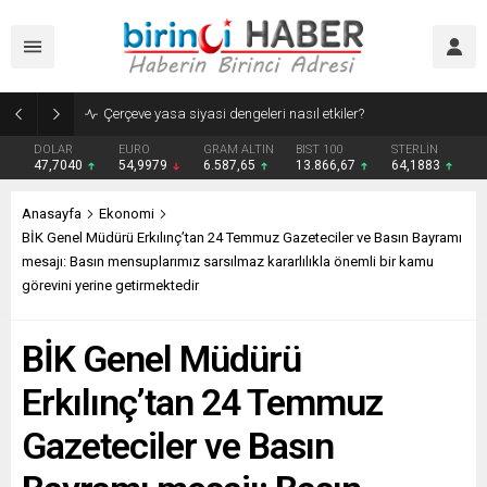
Çerçeve yasa siyasi dengeleri nasıl etkiler?
DOLAR
EURO
GRAM ALTIN
BIST 100
STERLİN
47,7040
54,9979
6.587,65
13.866,67
64,1883
Anasayfa
Ekonomi
BİK Genel Müdürü Erkılınç’tan 24 Temmuz Gazeteciler ve Basın Bayramı
mesajı: Basın mensuplarımız sarsılmaz kararlılıkla önemli bir kamu
görevini yerine getirmektedir
BİK Genel Müdürü
Erkılınç’tan 24 Temmuz
Gazeteciler ve Basın