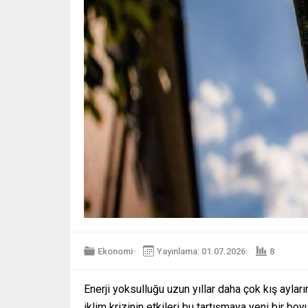
Ekonomi
Yayınlama: 01.07.2026
8
Enerji yoksulluğu uzun yıllar daha çok kış aylar
iklim krizinin etkileri bu tartışmaya yeni bir bo