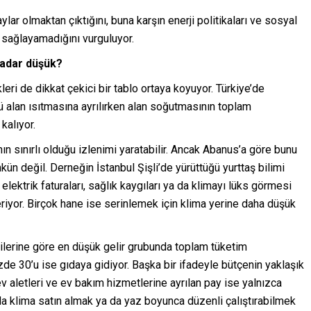
ylar olmaktan çıktığını, buna karşın enerji politikaları ve sosyal
sağlayamadığını vurguluyor.
kadar düşük?
kleri de dikkat çekici bir tablo ortaya koyuyor. Türkiye’de
ü alan ısıtmasına ayrılırken alan soğutmasının toplam
kalıyor.
nın sınırlı olduğu izlenimi yaratabilir. Ancak Abanus’a göre bunu
n değil. Derneğin İstanbul Şişli’de yürüttüğü yurttaş bilimi
elektrik faturaları, sağlık kaygıları ya da klimayı lüks görmesi
riyor. Birçok hane ise serinlemek için klima yerine daha düşük
rilerine göre en düşük gelir grubunda toplam tüketim
zde 30’u ise gıdaya gidiyor. Başka bir ifadeyle bütçenin yaklaşık
 ev aletleri ve ev bakım hizmetlerine ayrılan pay ise yalnızca
da klima satın almak ya da yaz boyunca düzenli çalıştırabilmek