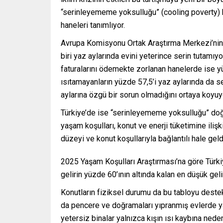
“serinleyememe yoksulluğu” (cooling poverty) ka
haneleri tanımlıyor.
Avrupa Komisyonu Ortak Araştırma Merkezi’nin 
biri yaz aylarında evini yeterince serin tutamıy
faturalarını ödemekte zorlanan hanelerde ise yü
ısıtamayanların yüzde 57,5’i yaz aylarında da se
aylarına özgü bir sorun olmadığını ortaya koyuy
Türkiye’de ise “serinleyememe yoksulluğu” doğr
yaşam koşulları, konut ve enerji tüketimine ilişk
düzeyi ve konut koşullarıyla bağlantılı hale geld
2025 Yaşam Koşulları Araştırması’na göre Türki
gelirin yüzde 60’ının altında kalan en düşük gel
Konutların fiziksel durumu da bu tabloyu destekl
da pencere ve doğramaları yıpranmış evlerde yaş
yetersiz binalar yalnızca kışın ısı kaybına neden