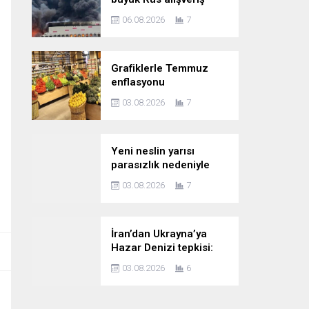
sitesine saldırıyor?
06.08.2026
7
Grafiklerle Temmuz
enflasyonu
03.08.2026
7
Yeni neslin yarısı
parasızlık nedeniyle
çocuk planını erteliyor
03.08.2026
7
İran’dan Ukrayna’ya
Hazar Denizi tepkisi:
‘Saldırının kasıtlı
03.08.2026
6
olduğuna dair
kanıtlarımız var’