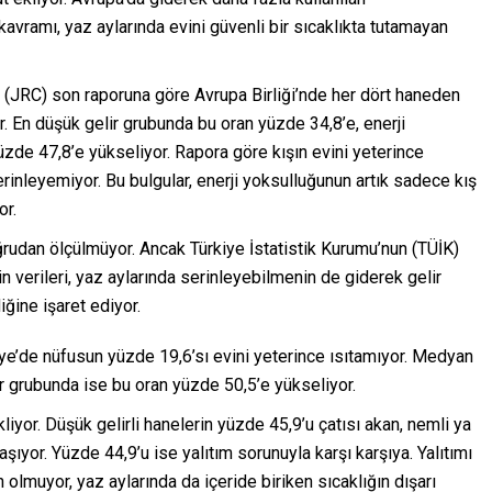
vramı, yaz aylarında evini güvenli bir sıcaklıkta tutamayan
(JRC) son raporuna göre Avrupa Birliği’nde her dört haneden
or. En düşük gelir grubunda bu oran yüzde 34,8’e, enerji
zde 47,8’e yükseliyor. Rapora göre kışın evini yeterince
rinleyemiyor. Bu bulgular, enerji yoksulluğunun artık sadece kış
or.
udan ölçülmüyor. Ancak Türkiye İstatistik Kurumu’nun (TÜİK)
in verileri, yaz aylarında serinleyebilmenin de giderek gelir
iğine işaret ediyor.
ye’de nüfusun yüzde 19,6’sı evini yeterince ısıtamıyor. Medyan
ir grubunda ise bu oran yüzde 50,5’e yükseliyor.
iyor. Düşük gelirli hanelerin yüzde 45,9’u çatısı akan, nemli ya
ıyor. Yüzde 44,9’u ise yalıtım sorunuyla karşı karşıya. Yalıtımı
 olmuyor, yaz aylarında da içeride biriken sıcaklığın dışarı