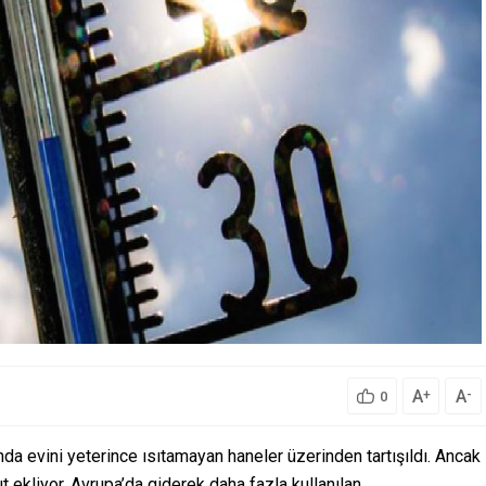
A
A
+
-
0
ında evini yeterince ısıtamayan haneler üzerinden tartışıldı. Ancak
yut ekliyor. Avrupa’da giderek daha fazla kullanılan