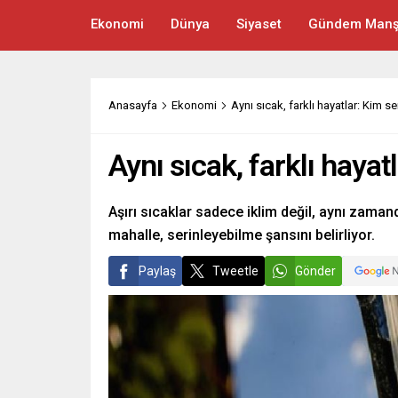
Ekonomi
Dünya
Siyaset
Gündem Manş
Anasayfa
Ekonomi
Aynı sıcak, farklı hayatlar: Kim se
Aynı sıcak, farklı hayat
Aşırı sıcaklar sadece iklim değil, aynı zamand
mahalle, serinleyebilme şansını belirliyor.
Paylaş
Tweetle
Gönder