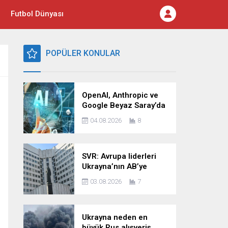
Futbol Dünyası
POPÜLER KONULAR
OpenAI, Anthropic ve
Google Beyaz Saray’da
yapay zekâ güvenliği
04.08.2026
8
zirvesine katılacak
SVR: Avrupa liderleri
Ukrayna’nın AB’ye
katılımını kesin bir dille
03.08.2026
7
reddediyor
Ukrayna neden en
büyük Rus alışveriş