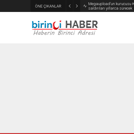
Megaupload’un kurucusu Ki
ÖNE ÇIKANLAR
saldırıları yıllarca sürecek