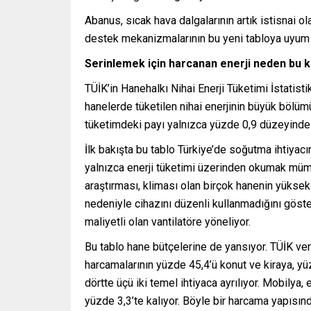
Abanus, sıcak hava dalgalarının artık istisnai ola
destek mekanizmalarının bu yeni tabloya uyum 
Serinlemek için harcanan enerji neden bu 
TÜİK’in Hanehalkı Nihai Enerji Tüketimi İstatisti
hanelerde tüketilen nihai enerjinin büyük bölüm
tüketimdeki payı yalnızca yüzde 0,9 düzeyinde 
İlk bakışta bu tablo Türkiye’de soğutma ihtiyacı
yalnızca enerji tüketimi üzerinden okumak mümkü
araştırması, kliması olan birçok hanenin yüksek 
nedeniyle cihazını düzenli kullanmadığını göste
maliyetli olan vantilatöre yöneliyor.
Bu tablo hane bütçelerine de yansıyor. TÜİK ve
harcamalarının yüzde 45,4’ü konut ve kiraya, yü
dörtte üçü iki temel ihtiyaca ayrılıyor. Mobilya,
yüzde 3,3’te kalıyor. Böyle bir harcama yapısın