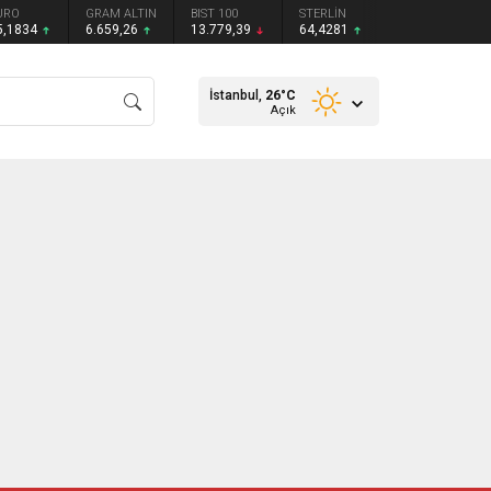
URO
GRAM ALTIN
BIST 100
STERLİN
5,1834
6.659,26
13.779,39
64,4281
İstanbul,
26
°C
Açık