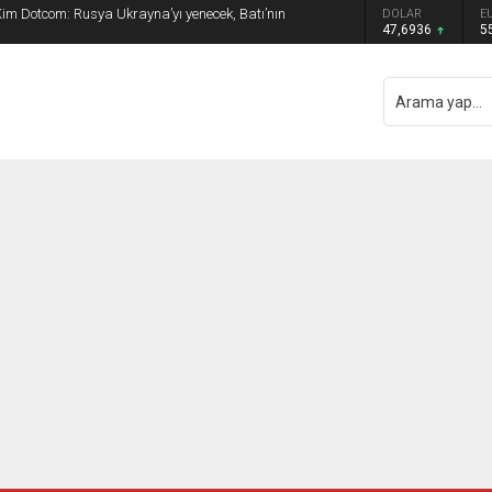
m Dotcom: Rusya Ukrayna’yı yenecek, Batı’nın
DOLAR
E
47,6936
5