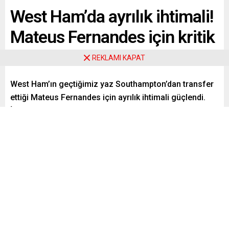
West Ham’da ayrılık ihtimali!
Mateus Fernandes için kritik
karar
REKLAMI KAPAT
West Ham’ın geçtiğimiz yaz Southampton’dan transfer
ettiği Mateus Fernandes için ayrılık ihtimali güçlendi.
İngiliz ekibinin oyuncu için belirlediği bonservis bedeli
de ortaya çıktı.
Paylaş
Tweetle
Gönder
ABONE OL