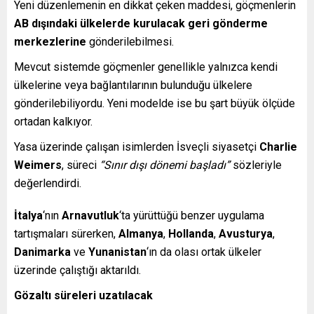
Yeni düzenlemenin en dikkat çeken maddesi, göçmenlerin
AB dışındaki ülkelerde kurulacak geri gönderme
merkezlerine
gönderilebilmesi.
Mevcut sistemde göçmenler genellikle yalnızca kendi
ülkelerine veya bağlantılarının bulunduğu ülkelere
gönderilebiliyordu. Yeni modelde ise bu şart büyük ölçüde
ortadan kalkıyor.
Yasa üzerinde çalışan isimlerden İsveçli siyasetçi
Charlie
Weimers
, süreci
“Sınır dışı dönemi başladı”
sözleriyle
değerlendirdi.
İtalya
‘nın
Arnavutluk
‘ta yürüttüğü benzer uygulama
tartışmaları sürerken,
Almanya
,
Hollanda
,
Avusturya
,
Danimarka
ve
Yunanistan
‘ın da olası ortak ülkeler
üzerinde çalıştığı aktarıldı.
Gözaltı süreleri uzatılacak