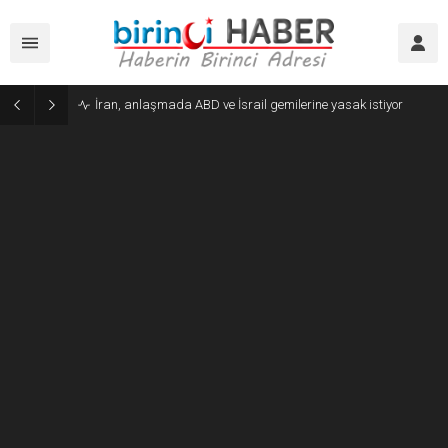
Ahmet Hakan: Süreçten Erdoğan kârlı çıkacak diye mızmızlanıyorlar, ona yarayacaksa terörün devam etmesini ister bunlar