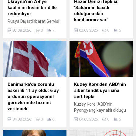
Ukrayna’nın AB’ye
Hazar Denizi tepkisi:
katılımını kesin bir dille
‘Saldırının kasıtlı
reddediyor
olduğuna dair
kanıtlarımız var’
Rusya Dış İstihbarat Servisi
(SVR), Brüksel’in Ukrayna’ya
İran Dışişleri Bakanlığı
03.08.2026
0
7
03.08.2026
0
6
yönelik vaatlerinin bir
Sözcüsü Bekayi, Ukrayna
aldatmacadan ibaret
ordusunun Hazar Denizi'nde
olduğunu kaydederek
bir İran gemisine
Avrupa liderlerinin kapalı
düzenlediği saldırının Kiev’in
kapılar ardında Kiev’in AB
iddia ettiği gibi kaza değil,
üyeliğini kesin olarak
kasıtlı olduğunu kaydetti.
reddettiğini, Ukrayna halkını
Bekayi, Tahran’ın
da Rusya ile çatışmada
Ukrayna’dan hesap sormak
piyon olarak kullandığını
için gerekli tüm adımları
Danimarka’da zorunlu
Kuzey Kore’den ABD’nin
belirtti.
atacağını belirtti.
askerlik 11 ay oldu: 6 ay
siber tehdit uyarısına
ordunun operasyonel
sert tepki
görevlerinde hizmet
Kuzey Kore, ABD'nin
verilecek
Pyongyang kaynaklı olduğu
Danimarka'da zorunlu
öne sürülen siber tehdit
04.08.2026
0
6
04.08.2026
0
6
askerlik süresini 4 aydan 11
uyarısını reddederek,
aya çıkaran yeni sistem
açıklamaların ülkenin
yürürlüğe girdi. İlk etapta
itibarını zedelemeye yönelik