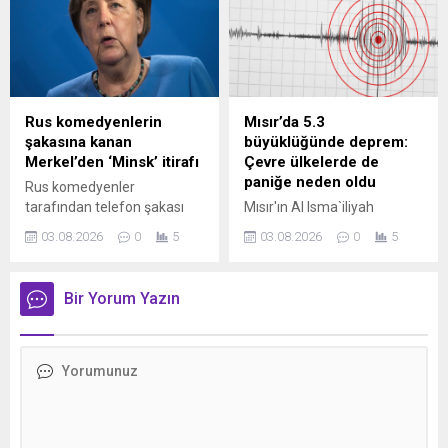
1.600 genç göreve
siyasi propaganda olduğunu
başlarken, askerler temel
ifade etti.
eğitimin ardından 6 ay
operasyonel görevlerde
hizmet verecek.
Rus komedyenlerin
Mısır’da 5.3
şakasına kanan
büyüklüğünde deprem:
Merkel’den ‘Minsk’ itirafı
Çevre ülkelerde de
paniğe neden oldu
Rus komedyenler
tarafından telefon şakası
Mısır'ın Al Isma`iliyah
yapılan Merkel,
bölgesinde 5.3
03.08.2026
0
5
03.08.2026
0
5
Poroşenko'yla konuştuğunu
büyüklüğünde deprem
zannederek Minsk sürecine
meydana geldi. AFAD
dair itirafta bulundu.
verilerine göre yerel saatle
Bir Yorum Yazın
03.00'te kaydedilen sarsıntı,
Kahire başta olmak üzere
geniş bir bölgede hissedildi.
Depremin Ürdün, Lübnan,
Filistin ve İsrail'de de
hissedildiği belirtilirken, ilk
belirlemelere göre can veya
mal kaybına ilişkin olumsuz