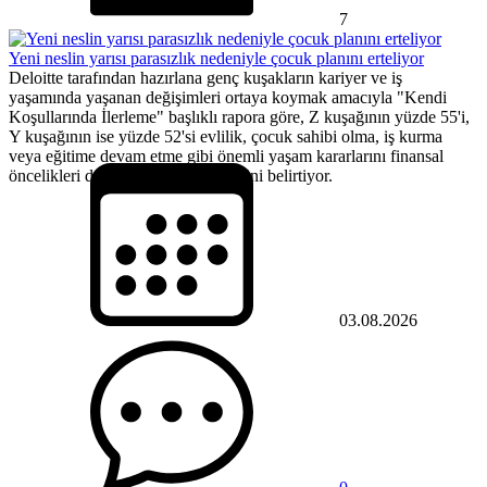
7
Yeni neslin yarısı parasızlık nedeniyle çocuk planını erteliyor
Deloitte tarafından hazırlana genç kuşakların kariyer ve iş
yaşamında yaşanan değişimleri ortaya koymak amacıyla "Kendi
Koşullarında İlerleme" başlıklı rapora göre, Z kuşağının yüzde 55'i,
Y kuşağının ise yüzde 52'si evlilik, çocuk sahibi olma, iş kurma
veya eğitime devam etme gibi önemli yaşam kararlarını finansal
öncelikleri doğrultusunda ertelediğini belirtiyor.
03.08.2026