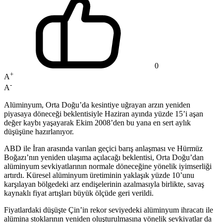
0
+
A
-
A
Alüminyum, Orta Doğu’da kesintiye uğrayan arzın yeniden
piyasaya döneceği beklentisiyle Haziran ayında yüzde 15’i aşan
değer kaybı yaşayarak Ekim 2008’den bu yana en sert aylık
düşüşüne hazırlanıyor.
ABD ile İran arasında varılan geçici barış anlaşması ve Hürmüz
Boğazı’nın yeniden ulaşıma açılacağı beklentisi, Orta Doğu’dan
alüminyum sevkiyatlarının normale döneceğine yönelik iyimserliği
artırdı. Küresel alüminyum üretiminin yaklaşık yüzde 10’unu
karşılayan bölgedeki arz endişelerinin azalmasıyla birlikte, savaş
kaynaklı fiyat artışları büyük ölçüde geri verildi.
Fiyatlardaki düşüşte Çin’in rekor seviyedeki alüminyum ihracatı ile
alümina stoklarının yeniden oluşturulmasına yönelik sevkiyatlar da