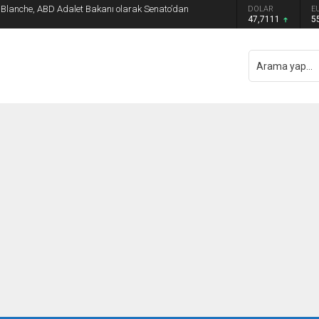
d Blanche, ABD Adalet Bakanı olarak Senato’dan
DOLAR
E
47,7111
5