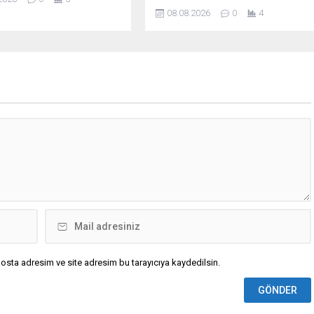
Teknik Sorumlusu Selman Coşkun
08.08.2026
0
4
maçın ardından açıklama yaptı.
osta adresim ve site adresim bu tarayıcıya kaydedilsin.