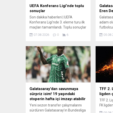
UEFA Konferans Ligi’nde toplu
Galatas
sonuçlar
Eren De
Son dakika haberleri | UEFA
Galatasa
Konferans Ligi’nde 3. eleme turu ilk
adam ol
maçları tamamlandı. Toplu sonuçlar
futbolcu
belli oldu.
yaptığı i
07.08.2026
0
6
05.08.
Galatasaray’dan savunmaya
TFF 2. 
sürpriz isim! 19 yaşındaki
ligden ç
stoperin hafta içi imzayı atabilir
TFF 2. L
Yeni sezon transfer çalışmalarını
FK ligden
sürdüren Galatasaray’ın Bundesliga
05.08.