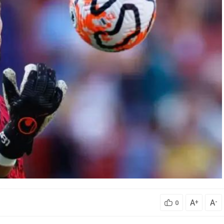
A
A
+
-
0