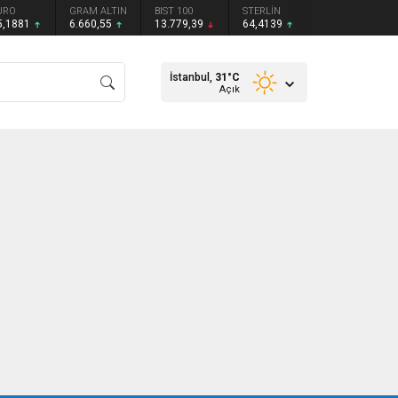
URO
GRAM ALTIN
BIST 100
STERLİN
5,1881
6.660,55
13.779,39
64,4139
İstanbul,
31
°C
Açık