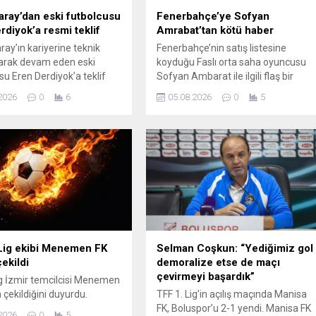
aray’dan eski futbolcusu
Fenerbahçe’ye Sofyan
rdiyok’a resmi teklif
Amrabat’tan kötü haber
ray’ın kariyerine teknik
Fenerbahçe’nin satış listesine
arak devam eden eski
koyduğu Faslı orta saha oyuncusu
su Eren Derdiyok’a teklif
Sofyan Ambarat ile ilgili flaş bir
leri sürüldü.
gelişme yaşandı.
2026
0
6
05.08.2026
0
5
Lig ekibi Menemen FK
Selman Coşkun: “Yediğimiz gol
ekildi
demoralize etse de maçı
çevirmeyi başardık”
ig İzmir temcilcisi Menemen
 çekildiğini duyurdu.
TFF 1. Lig’in açılış maçında Manisa
FK, Boluspor’u 2-1 yendi. Manisa FK
2026
0
5