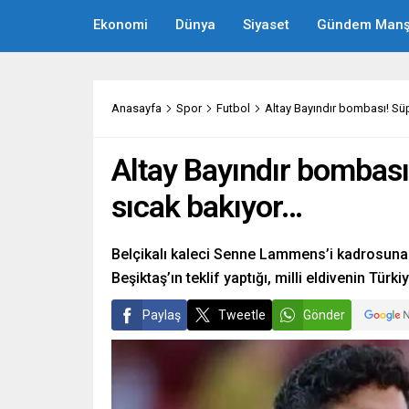
Ekonomi
Dünya
Siyaset
Gündem Manş
Anasayfa
Spor
Futbol
Altay Bayındır bombası! Süp
Altay Bayındır bombası!
sıcak bakıyor…
Belçikalı kaleci Senne Lammens’i kadrosuna
Beşiktaş’ın teklif yaptığı, milli eldivenin Tür
Paylaş
Tweetle
Gönder