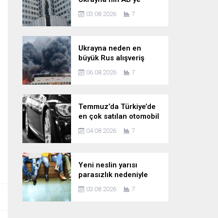
katılımını kesin bir dille
03.08.2026
7
reddediyor
Ukrayna neden en
büyük Rus alışveriş
sitesine saldırıyor?
06.08.2026
7
Temmuz’da Türkiye’de
en çok satılan otomobil
markaları
04.08.2026
7
Yeni neslin yarısı
parasızlık nedeniyle
çocuk planını erteliyor
03.08.2026
7