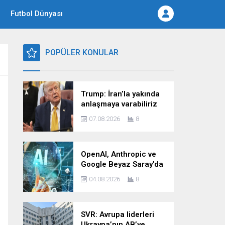
Futbol Dünyası
POPÜLER KONULAR
Trump: İran’la yakında
anlaşmaya varabiliriz
07.08.2026
8
OpenAI, Anthropic ve
Google Beyaz Saray’da
yapay zekâ güvenliği
04.08.2026
8
zirvesine katılacak
SVR: Avrupa liderleri
Ukrayna’nın AB’ye