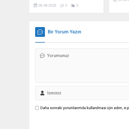
ekibi Werder Bremen’in 19 yaşındaki
06.08.2026
0
5
stoperi Karim Coulibaly’i gündemine
aldığı ileri sürüldü.
Bir Yorum Yazın
Daha sonraki yorumlarımda kullanılması için adım, e-p