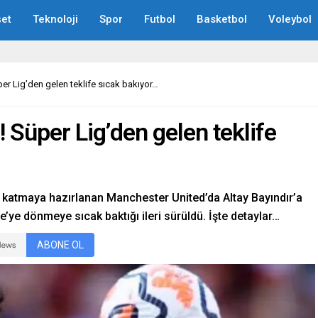
et
Teknoloji
Spor
Futbol
Basketbol
Voleybol
er Lig’den gelen teklife sıcak bakıyor…
 Süper Lig’den gelen teklife
 katmaya hazırlanan Manchester United’da Altay Bayındır’a
kiye’ye dönmeye sıcak baktığı ileri sürüldü. İşte detaylar…
ABONE OL