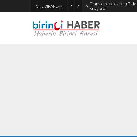
Trump’ın eski avukatı Tod
ÖNE ÇIKANLAR
onay aldı