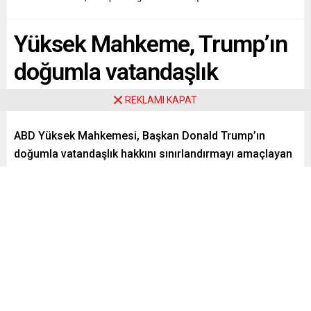
Yüksek Mahkeme, Trump’ın
doğumla vatandaşlık
kararını reddetti
REKLAMI KAPAT
ABD Yüksek Mahkemesi, Başkan Donald Trump’ın
doğumla vatandaşlık hakkını sınırlandırmayı amaçlayan
başkanlık kararnamesini reddederek mevcut
uygulamanın devamına hükmetti.
Paylaş
Tweetle
Gönder
ABONE OL