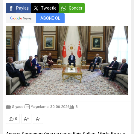
Paylaş
Tweetle
Gönder
ABONE OL
Siyaset
Yayınlama: 30.06.2026
8
A
A
+
-
0
Avrupa Komisyonu’nun üç üyesi Kaja Kallas, Marta Kos ve