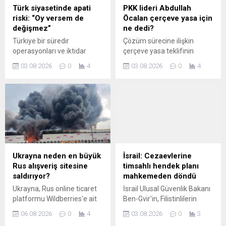
Türk siyasetinde apati
PKK lideri Abdullah
riski: “Oy versem de
Öcalan çerçeve yasa için
değişmez”
ne dedi?
Türkiye bir süredir
Çözüm sürecine ilişkin
operasyonları ve iktidar
çerçeve yasa teklifinin
partisine geçişleri
TBMM'ye sunulması
03.08.2026
0
4
03.08.2026
0
4
konuşuyor. Peki siyaset ve
bekleniyor. Meclis süreci
siyasetçiler giderek
öncesi Abdullah Öcalan'dan
değersizleşiyor mu?
yasaya "negatif
Türkiye'deki seçmen için
yaklaşılmaması" mesajı
"apati" riski ne?
geldi.
Ukrayna neden en büyük
İsrail: Cezaevlerine
Rus alışveriş sitesine
timsahlı hendek planı
saldırıyor?
mahkemeden döndü
Ukrayna, Rus online ticaret
İsrail Ulusal Güvenlik Bakanı
platformu Wildberries'e ait
Ben-Gvir'in, Filistinlilerin
depoları vuruyor. Peki bu
tutulduğu cezaevlerinin
06.08.2026
0
4
03.08.2026
0
3
depoların devam eden
çevresine hendek kazıp