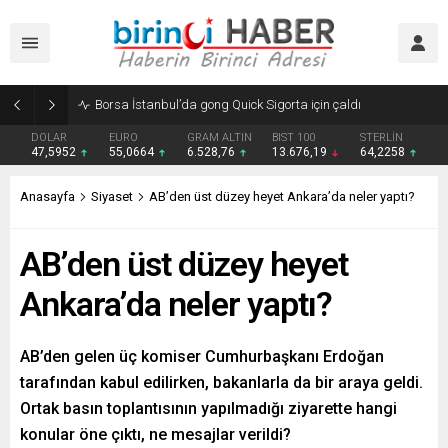
Borsa İstanbul’da gong Quick Sigorta için çaldı
DOLAR
EURO
GRAM ALTIN
BIST 100
STERLİN
47,5952
55,0664
6.528,76
13.676,19
64,2258
Anasayfa
Siyaset
AB’den üst düzey heyet Ankara’da neler yaptı?
AB’den üst düzey heyet
Ankara’da neler yaptı?
AB’den gelen üç komiser Cumhurbaşkanı Erdoğan
tarafından kabul edilirken, bakanlarla da bir araya geldi.
Ortak basın toplantısının yapılmadığı ziyarette hangi
konular öne çıktı, ne mesajlar verildi?