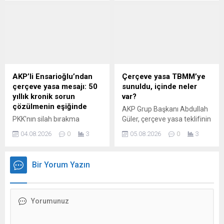
savaştaki anlamı ne?
içine timsah yerleştirme
planını mahkeme engelledi.
Bakan, mahkemeyi
"teröristlerin yanında
olmakla" suçladı.
AKP’li Ensarioğlu’ndan
Çerçeve yasa TBMM’ye
çerçeve yasa mesajı: 50
sunuldu, içinde neler
yıllık kronik sorun
var?
çözülmenin eşiğinde
AKP Grup Başkanı Abdullah
PKK'nın silah bırakma
Güler, çerçeve yasa teklifinin
sürecine hukuki zemin
farklı partilerden 360'a yakın
04.08.2026
0
3
05.08.2026
0
3
oluşturması beklenen ve
vekilin imzası ile Meclise
yarın TBMM'ye sunulacağı
sunulduğunu açıkladı. Peki
belirtilen çerçeve yasa
12 maddelik teklifin içeriği
Bir Yorum Yazın
öncesinde, AKP İstanbul
ne?
Milletvekili ve eski Devlet
Bakanı Salim
Ensarioğlu'ndan dikkat
çeken bir değerlendirme
geldi. Ensarioğlu ...